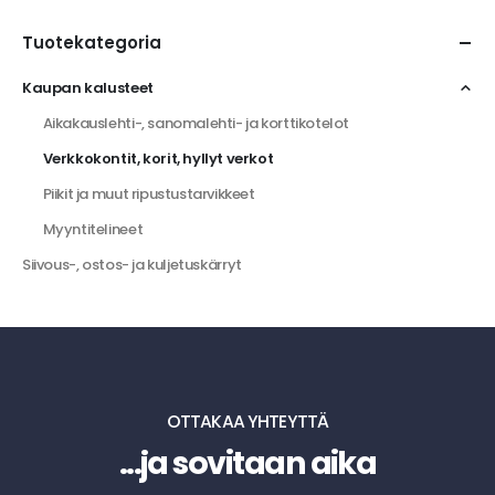
Tuotekategoria
Kaupan kalusteet
Aikakauslehti-, sanomalehti- ja korttikotelot
Verkkokontit, korit, hyllyt verkot
Piikit ja muut ripustustarvikkeet
Myyntitelineet
Siivous-, ostos- ja kuljetuskärryt
OTTAKAA YHTEYTTÄ
...ja sovitaan aika