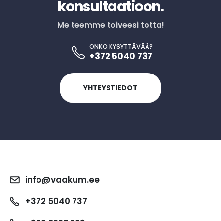
konsultaatioon.
Me teemme toiveesi totta!
ONKO KYSYTTÄVÄÄ?
+372 5040 737
YHTEYSTIEDOT
info@vaakum.ee
+372 5040 737