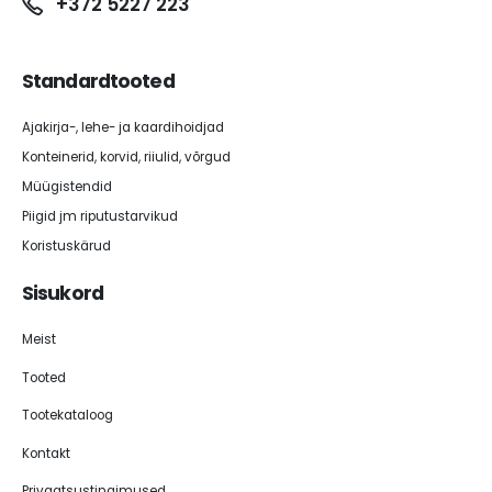
+372 5227 223
Standardtooted
Ajakirja-, lehe- ja kaardihoidjad
Konteinerid, korvid, riiulid, võrgud
Müügistendid
Piigid jm riputustarvikud
Koristuskärud
Sisukord
Meist
Tooted
Tootekataloog
Kontakt
Privaatsustingimused