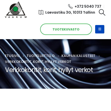
+372 5040 737
Laevastiku 3G, 10313 Tallinn
TUOTEKUVASTO
ETUSIVU
TUOTELUETTELO
KAUPAN KALUSTEET
VERKKOKONTIT, KORIT, HYLLYT VERKOT
Verkkokontit, korit, hyllyt verkot