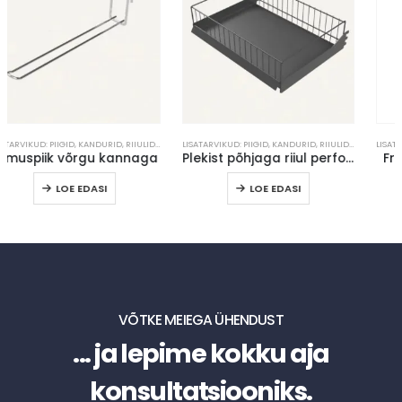
LISATARVIKUD: PIIGID, KANDURID, RIIULID, REELINGUD JM
LISATARVIKUD: PIIGID, KANDURID, RIIULID, REELINGUD JM
Plekist põhjaga riiul perfopostidele 2
Frisbi hoidik pilupaneelile
LOE EDASI
LOE EDASI
VÕTKE MEIEGA ÜHENDUST
... ja lepime kokku aja
konsultatsiooniks.