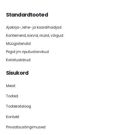
Standardtooted
Ajakirja-, lehe- ja kaardihoidjad
Konteinerid, korvid, riiulid, võrgud
Müügistendid
Piigid jm riputustarvikud
Koristuskärud
Sisukord
Meist
Tooted
Tootekataloog
Kontakt
Privaatsustingimused