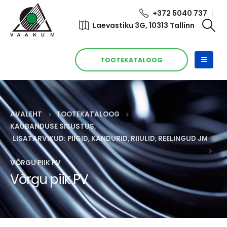
+372 5040 737
Laevastiku 3G, 10313 Tallinn
TOOTEKATALOOG
AVALEHT
TOOTEKATALOOG
KAUBANDUSE SISUSTUS
,
LISATARVIKUD: PIIGID, KANDURID, RIIULID, REELINGUD JM
VÕRGU PIIK PV
Võrgu piik PV